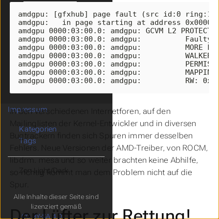
RX 7900XTX-
amdgpu: [gfxhub] page fault (src_id:0 ring:153
Stabilisierung
amdgpu:   in page starting at address 0x000000
amdgpu 0000:03:00.0: amdgpu: GCVM_L2_PROTECTIO
GPU-Reset (AMD)
amdgpu 0000:03:00.0: amdgpu:          Faulty U
Langsames Booten
amdgpu 0000:03:00.0: amdgpu:          MORE_FAU
Vortex und .NET 8
amdgpu 0000:03:00.0: amdgpu:          WALKER_E
amdgpu 0000:03:00.0: amdgpu:          PERMISSI
Dotfiles
Untermenu Dotfiles
amdgpu 0000:03:00.0: amdgpu:          MAPPING_
Code-Schnipsel
Untermenu Code-Schnipsel
amdgpu 0000:03:00.0: amdgpu:          RW: 0x0
Datenschutz
Impressum
In den verschiedenen Internetforen, auf den
Mailinglisten der Kernel-Entwickler und in diversen
Kategorien
Bugtrackern finden sich Spuren immer desselben
Tags
Fehlers. Neue Versionen der AMD-Treiber, von ROCM,
libdrm. mesa und so weiter brachten keine Abhilfe,
Theme
so richtig kommt man dem Problem nicht auf die
Spur.
Alle Inhalte dieser Seite sind
lizenziert gemäß
Der Lüfter zur Rettung!
CC BY-SA 4.0