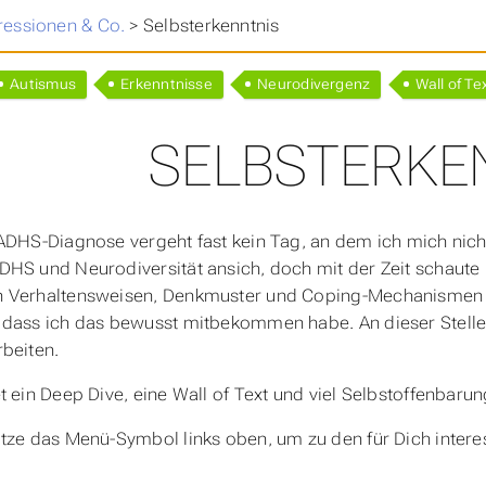
nning
>
essionen & Co.
>
Selbsterkenntnis
Autismus
Erkenntnisse
Neurodivergenz
Wall of Te
SELBSTERKE
ADHS-Diagnose vergeht fast kein Tag, an dem ich mich nich
HS und Neurodiversität ansich, doch mit der Zeit schaute
 Verhaltensweisen, Denkmuster und Coping-Mechanismen m
dass ich das bewusst mitbekommen habe. An dieser Stelle 
beiten.
t ein Deep Dive, eine Wall of Text und viel Selbstoffenbarung
tze das Menü-Symbol links oben, um zu den für Dich inter