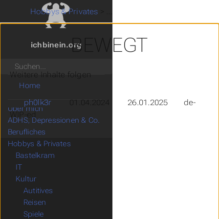
A new beginning
>
Hobbys & Privates
>
Kultur
>
Visuelles
>
Bewegt
BEWEGT
ichbinein.org
Suchen
Weitere Inhalte folgen
Home
ph0lk3r
01.04.2024
26.01.2025
de-
Über mich
WIP-ed
ADHS, Depressionen & Co.
Untermenu ADHS, Depressionen & Co.
Berufliches
Untermenu Berufliches
Hobbys & Privates
Untermenu Hobbys & Privates
Bastelkram
Untermenu Bastelkram
IT
Untermenu IT
Kultur
Untermenu Kultur
Autitives
Untermenu Autitives
Reisen
Untermenu Reisen
Spiele
Untermenu Spiele