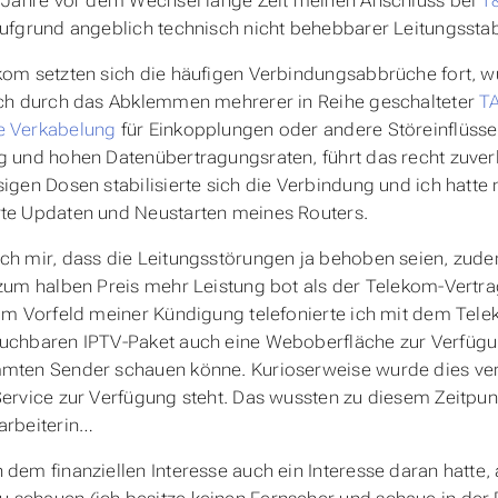
e Jahre vor dem Wechsel lange Zeit meinen Anschluss bei
1
aufgrund angeblich technisch nicht behebbarer Leitungssta
kom setzten sich die häufigen Verbindungsabbrüche fort, 
ich durch das Abklemmen mehrerer in Reihe geschalteter
T
e Verkabelung
für Einkopplungen oder andere Störeinflüsse,
g und hohen Datenübertragungsraten, führt das recht zuve
sigen Dosen stabilisierte sich die Verbindung und ich hatte
rte Updaten und Neustarten meines Routers.
ch mir, dass die Leitungsstörungen ja behoben seien, zude
 zum halben Preis mehr Leistung bot als der Telekom-Vertrag
 im Vorfeld meiner Kündigung telefonierte ich mit dem Tel
uchbaren IPTV-Paket auch eine Weboberfläche zur Verfügun
mmten Sender schauen könne. Kurioserweise wurde dies ver
Service zur Verfügung steht. Das wussten zu diesem Zeitpu
arbeiterin…
 dem finanziellen Interesse auch ein Interesse daran hatte