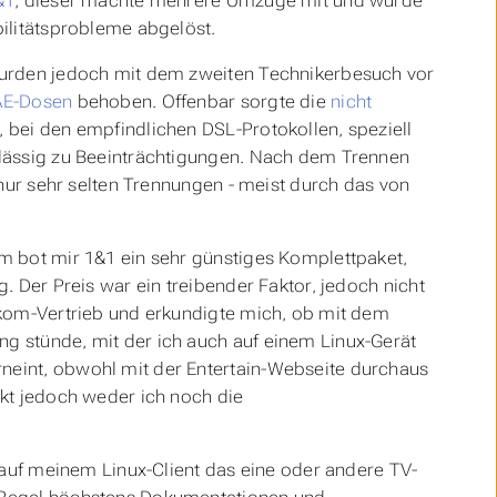
&1
, dieser machte mehrere Umzüge mit und wurde
bilitätsprobleme abgelöst.
wurden jedoch mit dem zweiten Technikerbesuch vor
AE-Dosen
behoben. Offenbar sorgte die
nicht
 bei den empfindlichen DSL-Protokollen, speziell
rlässig zu Beeinträchtigungen. Nach dem Trennen
 nur sehr selten Trennungen - meist durch das von
m bot mir 1&1 ein sehr günstiges Komplettpaket,
. Der Preis war ein treibender Faktor, jedoch nicht
ekom-Vertrieb und erkundigte mich, ob mit dem
g stünde, mit der ich auch auf einem Linux-Gerät
neint, obwohl mit der Entertain-Webseite durchaus
nkt jedoch weder ich noch die
, auf meinem Linux-Client das eine oder andere TV-