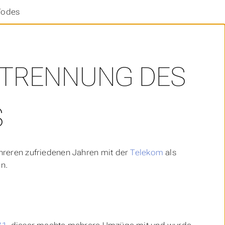
Todes
STRENNUNG DES
S
hreren zufriedenen Jahren mit der
Telekom
als
en.