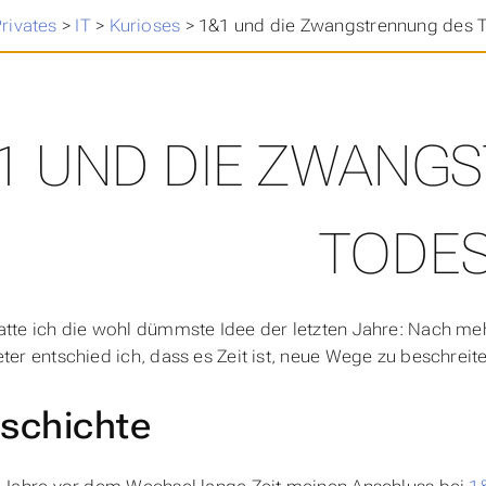
nning
>
rivates
>
IT
>
Kurioses
>
1&1 und die Zwangstrennung des 
1 UND DIE ZWANG
TODE
atte ich die wohl dümmste Idee der letzten Jahre: Nach me
eter entschied ich, dass es Zeit ist, neue Wege zu beschreit
schichte